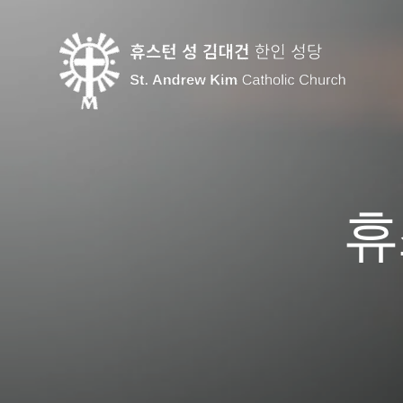
콘
텐
츠
로
건
너
뛰
기
휴