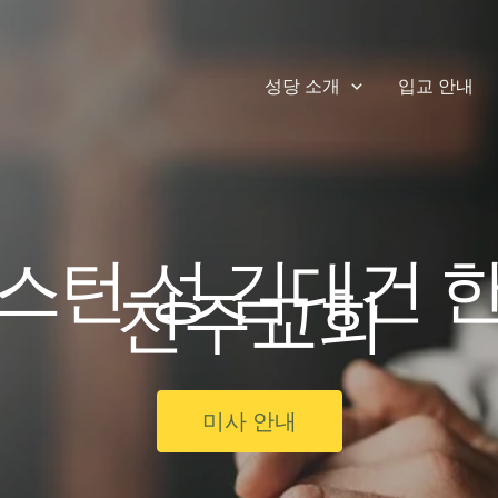
성당 소개
입교 안내
스턴 성 김대건 
천주교회
미사 안내