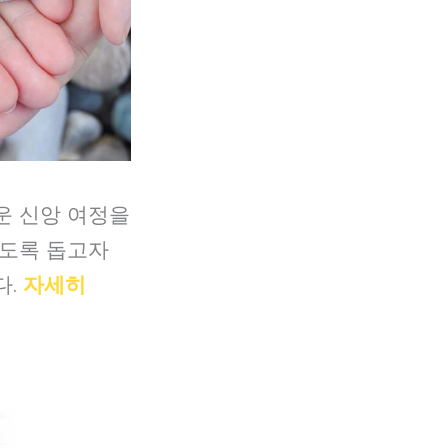
운 신앙 여정을
있도록 돕고자
다.
자세히