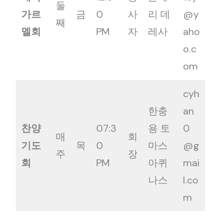
둘
가르
금
0
사
리 데
@y
째
멜회
PM
자
레사
aho
o.c
om
cyh
한충
an
찬양
07:3
용 토
0
매
회
기도
목
0
마스
@g
주
장
회
PM
아퀴
mai
나스
l.co
m