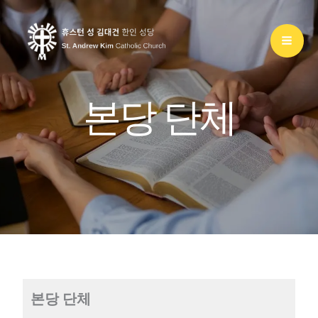
콘
텐
츠
로
본당 단체
건
너
뛰
기
본당 단체