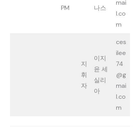
mai
PM
나스
l.co
m
ces
ilee
이지
지
74
윤 세
휘
@g
실리
자
mai
아
l.co
m