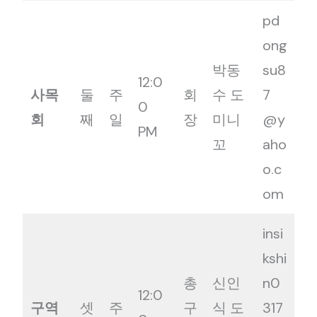
pd
ong
박동
su8
12:0
사목
둘
주
회
수 도
7
0
회
째
일
장
미니
@y
PM
꼬
aho
o.c
om
insi
kshi
총
신인
n0
12:0
구역
셋
주
구
식 도
317