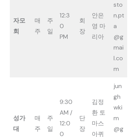
sto
12:3
안은
n.pt
자모
매
주
회
0
영 마
a
회
주
일
장
PM
리아
@g
mai
l.co
m
jun
gh
9:30
김정
wki
AM /
환 토
성가
매
주
단
m
12:0
마스
대
주
일
장
@g
0
아퀴