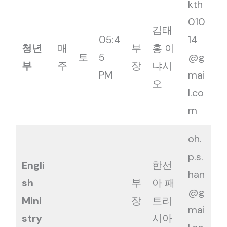
kth
010
김태
05:4
14
청년
매
부
홍 이
토
5
@g
부
주
장
냐시
PM
mai
오
l.co
m
oh.
p.s.
Engli
한선
han
sh
부
아 패
@g
Mini
장
트리
mai
stry
시아