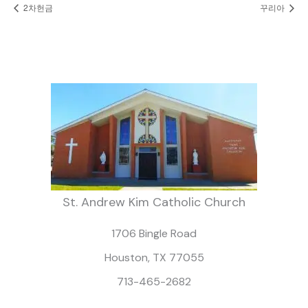
2차헌금
꾸리아
St. Andrew Kim Catholic Church
1706 Bingle Road
Houston, TX 77055
713-465-2682