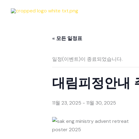
콘
텐
츠
로
« 모든 일정표
건
너
뛰
일정(이벤트)이 종료되었습니다.
기
대림피정안내 
11월 23, 2025
-
11월 30, 2025