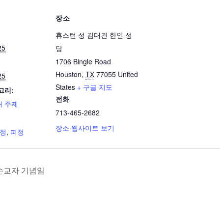
장소
휴스턴 성 김대건 한인 성
25
당
1706 Bingle Road
Houston
,
TX
77055
United
25
States
+ 구글 지도
고리:
전화
 주제
713-465-2682
장소 웹사이트 보기
정
,
피정
순교자 기념일