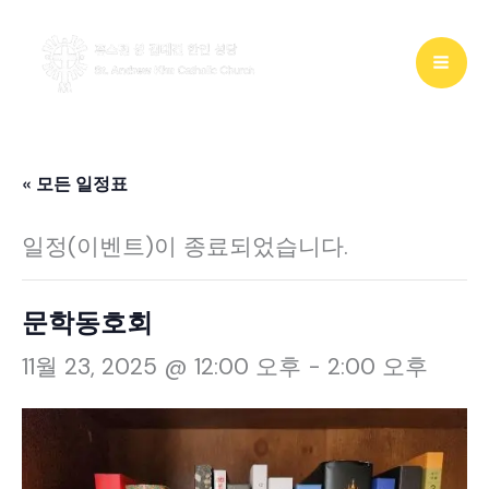
콘
텐
츠
로
건
« 모든 일정표
너
일정(이벤트)이 종료되었습니다.
뛰
기
문학동호회
11월 23, 2025 @ 12:00 오후
-
2:00 오후