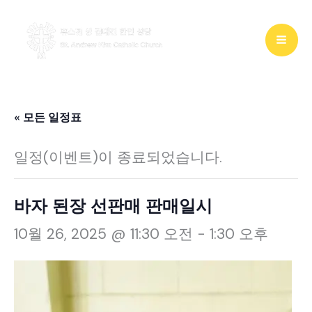
콘
텐
츠
로
건
« 모든 일정표
너
일정(이벤트)이 종료되었습니다.
뛰
기
바자 된장 선판매 판매일시
10월 26, 2025 @ 11:30 오전
-
1:30 오후