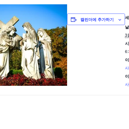
세
캘린더에 추가하기
날
3
시
6
이
사
이
사