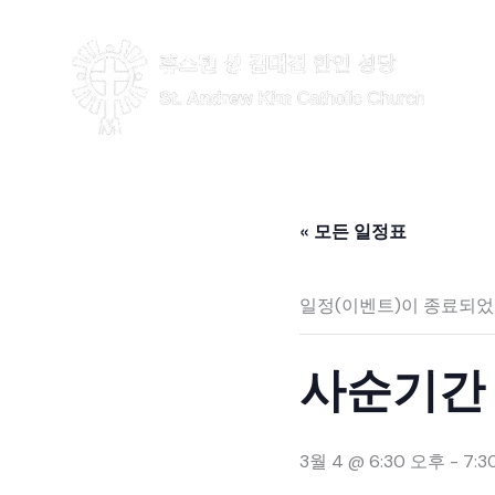
콘
텐
츠
로
건
너
뛰
« 모든 일정표
기
일정(이벤트)이 종료되었
사순기간 
3월 4 @ 6:30 오후
-
7: