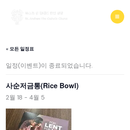
콘
텐
츠
로
건
« 모든 일정표
너
일정(이벤트)이 종료되었습니다.
뛰
기
사순저금통(Rice Bowl)
2월 18
-
4월 5