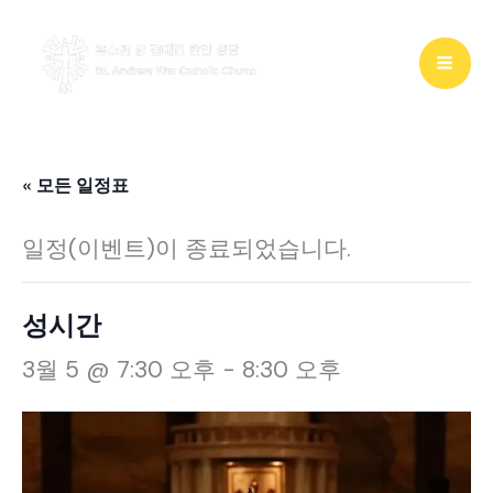
콘
텐
츠
로
건
« 모든 일정표
너
일정(이벤트)이 종료되었습니다.
뛰
기
성시간
3월 5 @ 7:30 오후
-
8:30 오후