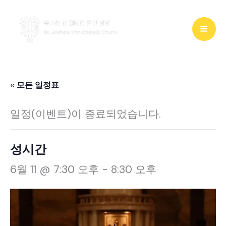
콘
텐
츠
로
건
« 모든 일정표
너
일정(이벤트)이 종료되었습니다.
뛰
기
성시간
6월 11 @ 7:30 오후
-
8:30 오후