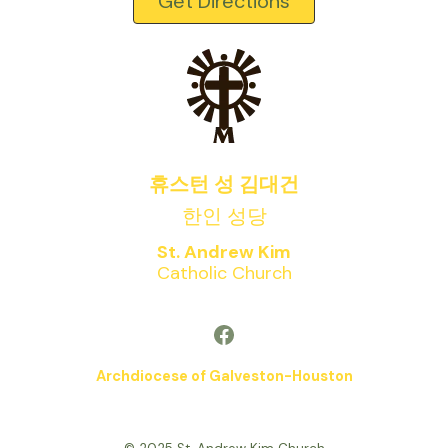
Get Directions
휴스턴 성 김대건
한인 성당
St. Andrew Kim
Catholic Church
Facebook
Archdiocese of Galveston-Houston