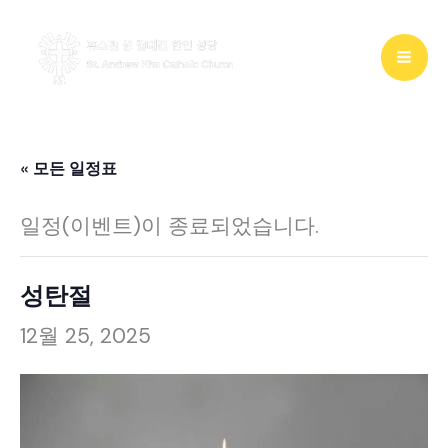
콘
텐
츠
로
건
« 모든 일정표
너
일정(이벤트)이 종료되었습니다.
뛰
기
성탄절
12월 25, 2025