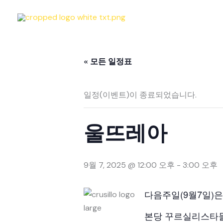
콘
텐
츠
로
« 모든 일정표
건
너
뛰
일정(이벤트)이 종료되었습니다.
기
울뜨레아
9월 7, 2025 @ 12:00 오후
-
3:00 오후
다음주일(9월7일)
본당 꾸르실리스타들