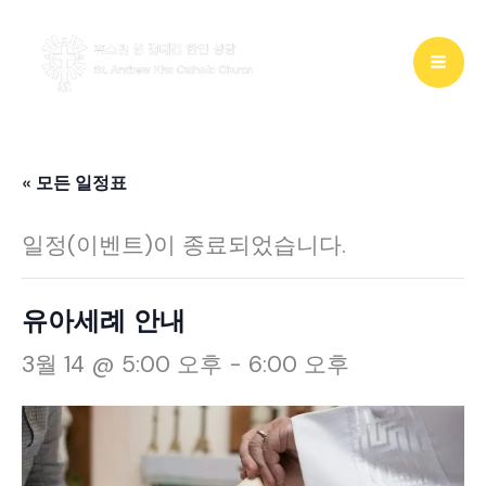
콘
텐
츠
로
건
« 모든 일정표
너
일정(이벤트)이 종료되었습니다.
뛰
기
유아세례 안내
3월 14 @ 5:00 오후
-
6:00 오후