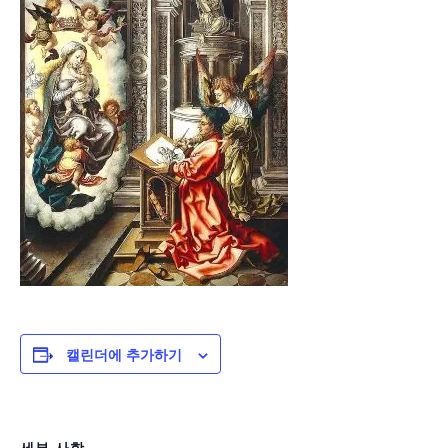
캘린더에 추가하기
세부 사항