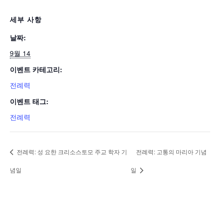
세부 사항
날짜:
9월 14
이벤트 카테고리:
전례력
이벤트 태그:
전례력
전례력: 성 요한 크리소스토모 주교 학자 기
전례력: 고통의 마리아 기념
념일
일