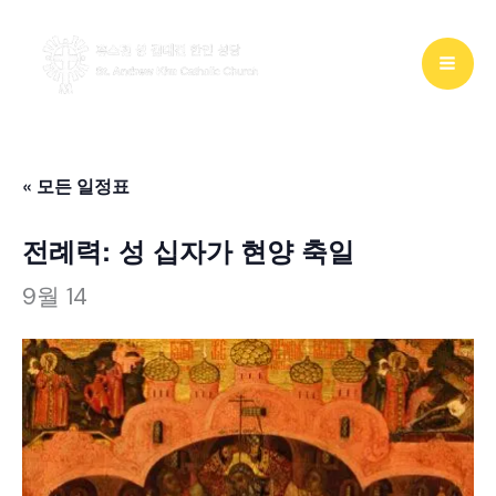
콘
텐
츠
로
건
« 모든 일정표
너
전례력: 성 십자가 현양 축일
뛰
기
9월 14