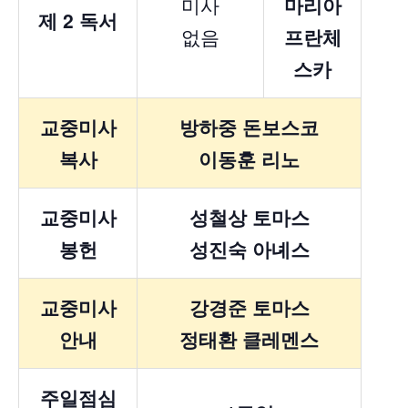
미사
마리아
제 2 독서
없음
프란체
스카
교중미사
방하중 돈보스코
복사
이동훈 리노
교중미사
성철상 토마스
봉헌
성진숙 아녜스
교중미사
강경준 토마스
안내
정태환 클레멘스
주일점심