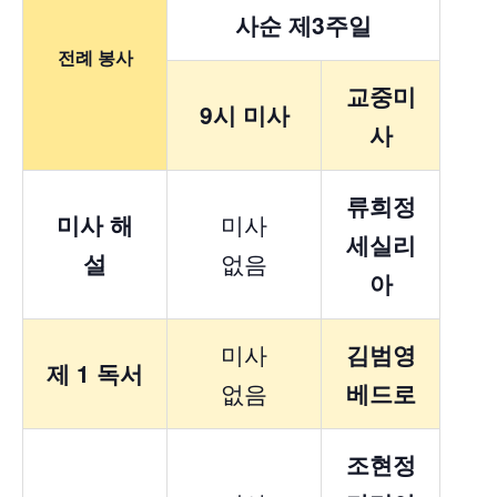
사순 제3주일
전례 봉사
교중미
9시 미사
사
류희정
미사 해
미사
세실리
설
없음
아
미사
김범영
제 1 독서
없음
베드로
조현정