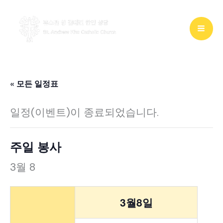
콘
텐
츠
로
건
« 모든 일정표
너
일정(이벤트)이 종료되었습니다.
뛰
기
주일 봉사
3월 8
3월8일