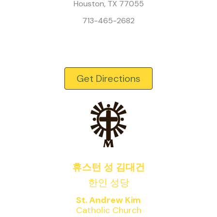
Houston, TX 77055
713-465-2682
Get Directions
휴스턴 성 김대건
한인 성당
St. Andrew Kim
Catholic Church