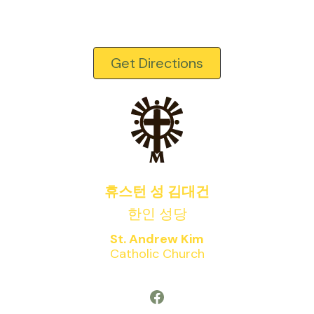
Get Directions
휴스턴 성 김대건
한인 성당
St. Andrew Kim
Catholic Church
Facebook