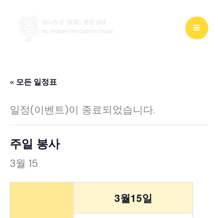
콘
텐
츠
로
건
« 모든 일정표
너
일정(이벤트)이 종료되었습니다.
뛰
기
주일 봉사
3월 15
3월15일