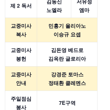
김동신
서유정
제 2 독서
노엘라
엠마
교중미사
민홍기 율리아노
복사
이승규 요셉
교중미사
김돈영 베드로
봉헌
김옥란 글로리아
교중미사
강경준 토마스
안내
정태환 클레멘스
주일점심
7E구역
봉사