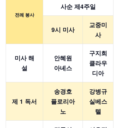
사순 제4주일
전례 봉사
교중미
9시 미사
사
구지희
미사 해
안혜원
클라우
설
아녜스
디아
송경호
강병규
제 1 독서
플로리아
실베스
노
텔