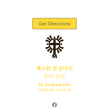
Get Directions
휴스턴 성 김대건
한인 성당
St. Andrew Kim
Catholic Church
Facebook