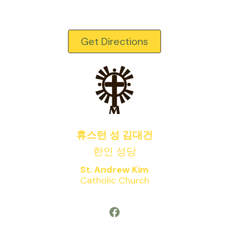
Get Directions
휴스턴 성 김대건
한인 성당
St. Andrew Kim
Catholic Church
Facebook