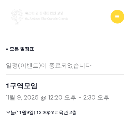
콘
텐
츠
로
건
« 모든 일정표
너
일정(이벤트)이 종료되었습니다.
뛰
기
1구역모임
11월 9, 2025 @ 12:20 오후
-
2:30 오후
오늘(11월9일) 12:20pm교육관 2층