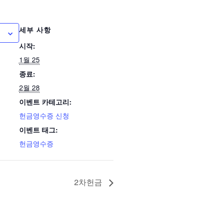
세부 사항
시작:
1월 25
종료:
2월 28
이벤트 카테고리:
헌금영수증 신청
이벤트 태그:
헌금영수증
2차헌금