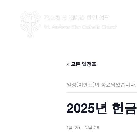
콘
텐
츠
로
건
너
뛰
« 모든 일정표
기
일정(이벤트)이 종료되었습니다.
2025년 헌
1월 25
-
2월 28