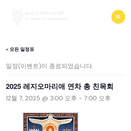
콘
텐
츠
로
건
« 모든 일정표
너
일정(이벤트)이 종료되었습니다.
뛰
기
2025 레지오마리애 연차 총 친목회
12월 7, 2025 @ 3:00 오후
-
7:00 오후