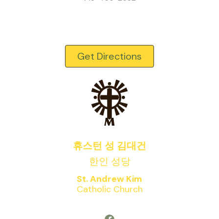
Get Directions
휴스턴 성 김대건
한인 성당
St. Andrew Kim
Catholic Church
Facebook