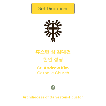
Get Directions
휴스턴 성 김대건
한인 성당
St. Andrew Kim
Catholic Church
Facebook
Archdiocese of Galveston-Houston