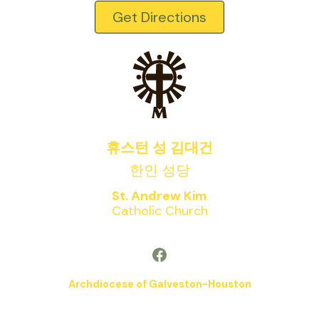
Get Directions
휴스턴 성 김대건
한인 성당
St. Andrew Kim
Catholic Church
Facebook
Archdiocese of Galveston-Houston