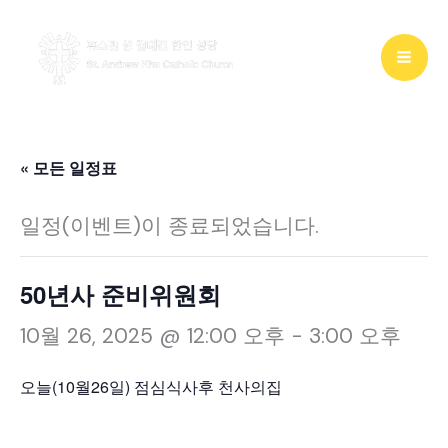
콘
텐
츠
로
건
« 모든 일정표
너
일정(이벤트)이 종료되었습니다.
뛰
기
50년사 준비위원회
10월 26, 2025 @ 12:00 오후
-
3:00 오후
오늘(10월26일) 점심식사후 천사의집