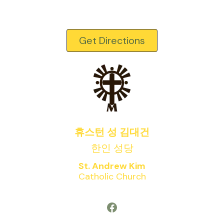
Get Directions
휴스턴 성 김대건
한인 성당
St. Andrew Kim
Catholic Church
Facebook