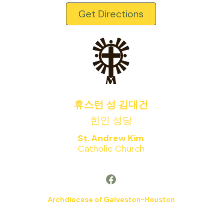
Get Directions
휴스턴 성 김대건
한인 성당
St. Andrew Kim
Catholic Church
Facebook
Archdiocese of Galveston-Houston