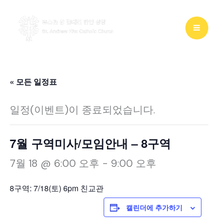
콘
텐
츠
로
건
« 모든 일정표
너
일정(이벤트)이 종료되었습니다.
뛰
기
7월 구역미사/모임안내 – 8구역
7월 18 @ 6:00 오후
-
9:00 오후
8구역: 7/18(토) 6pm 친교관
캘린더에 추가하기