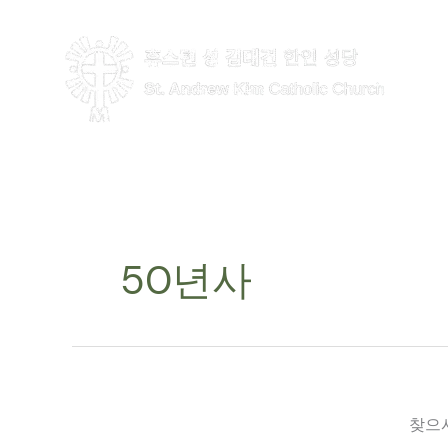
콘
텐
츠
로
건
너
뛰
기
50년사
찾으시